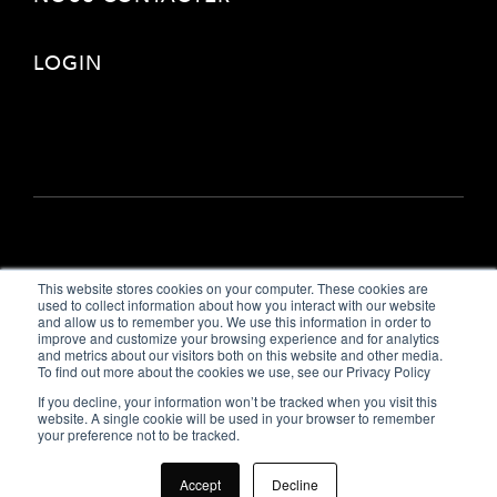
LOGIN
This website stores cookies on your computer. These cookies are
used to collect information about how you interact with our website
and allow us to remember you. We use this information in order to
improve and customize your browsing experience and for analytics
and metrics about our visitors both on this website and other media.
To find out more about the cookies we use, see our Privacy Policy
If you decline, your information won’t be tracked when you visit this
website. A single cookie will be used in your browser to remember
your preference not to be tracked.
Accept
Decline